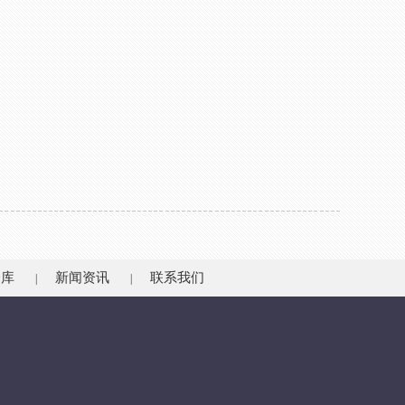
仓库
新闻资讯
联系我们
|
|