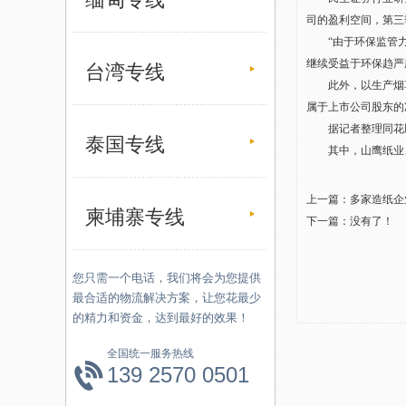
司的盈利空间，第三
“由于环保监管力度
继续受益于环保趋严
台湾专线
此外，以生产烟草工业
属于上市公司股东的净利
据记者整理同花顺统
泰国专线
其中，山鹰纸业、博汇
上一篇：
多家造纸企
柬埔寨专线
下一篇：没有了！
您只需一个电话，我们将会为您提供
最合适的物流解决方案，让您花最少
的精力和资金，达到最好的效果！
全国统一服务热线
139 2570 0501