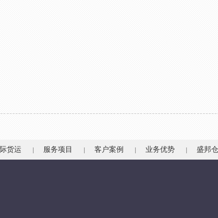
际货运
服务项目
客户案例
业务优势
盛邦
|
|
|
|