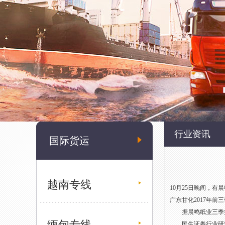
行业资讯
国际货运
越南专线
10月25日晚间，有
广东甘化2017年前
据晨鸣纸业三季报显示
缅甸专线
民生证券行业研究